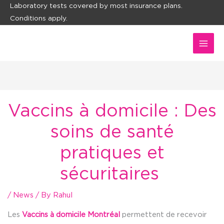
Skip
Laboratory tests covered by most insurance plans.
Conditions apply.
to
content
Vaccins à domicile : Des
soins de santé
pratiques et
sécuritaires
/
News
/ By
Rahul
Les
Vaccins à domicile Montréal
permettent de recevoir