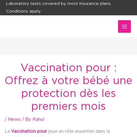
Skip
Laboratory tests covered by most insurance plans.
Conditions apply.
to
content
Vaccination pour :
Offrez à votre bébé une
protection dès les
premiers mois
/
News
/ By
Rahul
La
Vaccination pour
joue un rôle essentiel dans la