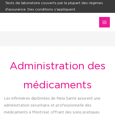
Aller
Tests de laboratoire couverts par la plupart des régimes
d'assurance. Des conditions s'appliquent.
au
contenu
Administration des
médicaments
Les infirmières diplômées de Nela Santé assurent une
administration sécuritaire et professionnelle des
médicaments à Montréal, offrant des soins pratiques