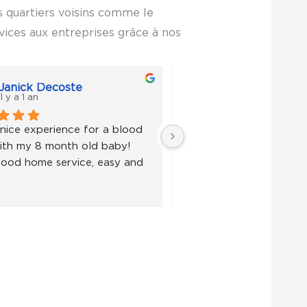
s quartiers voisins comme le
rvices aux entreprises grâce à nos
Janick Decoste
Janick Decoste
il y a 1 an
il y a 1 an
nice experience for a blood 
Super nice experience fo
ith my 8 month old baby! 
test with my 8 month ol
ood home service, easy and 
Very good home service,
fast!