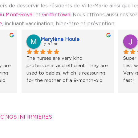
s de desservir les résidents de Ville-Marie ainsi que le
eau Mont-Royal
et
Griffintown
. Nous offrons aussi nos se
e
, incluant vaccination, bien-être et prévention.
Marylène Houle
il y a 1 an
The nurses are very kind, 
Super 
 are 
professional and efficient. They are 
test w
ing 
used to babies, which is reassuring 
Very g
ld 
for the mother of a 9-month-old 
fast!
 
little girl. I recommend without 
hesitation!
C NOS INFIRMIÈRES