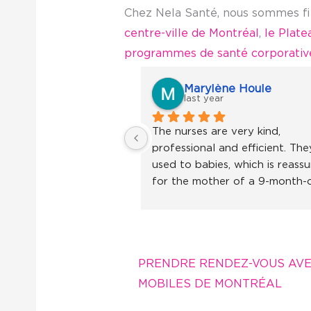
Chez Nela Santé, nous sommes fier
centre-ville de Montréal
,
le Plat
programmes de santé corporativ
Marylène Houle
last year
The nurses are very kind, 
professional and efficient. They
used to babies, which is reassur
for the mother of a 9-month-o
little girl. I recommend without
hesitation!
PRENDRE RENDEZ-VOUS AVE
MOBILES DE MONTRÉAL